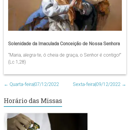
Região
Episcopal
Sé
–
Setor
Bom
Solenidade da Imaculada Conceição de Nossa Senhora
Retiro
“Maria, alegra-te, ó cheia de graça, o Senhor é contigo!”
(Lc 1,28)
←
Quarta-feira|07/12/2022
Sexta-feira|09/12/2022
→
Horário das Missas