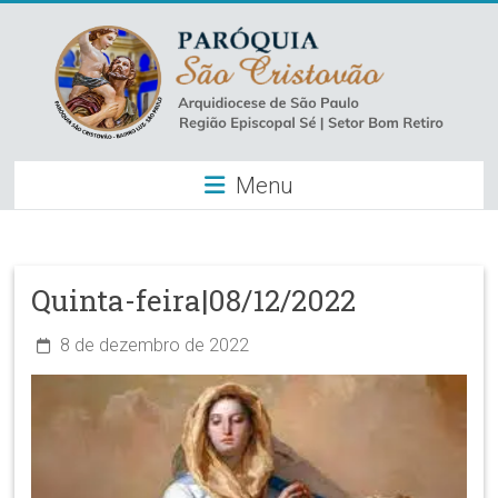
Skip
to
content
Paróquia
Menu
São
Cristovão
–
Quinta-feira|08/12/2022
Luz
8 de dezembro de 2022
Arquidiocese
de
São
Paulo
–