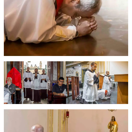
Região
Episcopal
Sé
–
Setor
Bom
Retiro