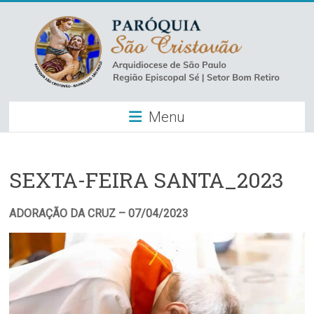
Skip
to
content
Paróquia
Menu
São
Cristovão
–
SEXTA-FEIRA SANTA_2023
Luz
ADORAÇÃO DA CRUZ – 07/04/2023
Arquidiocese
de
São
Paulo
–