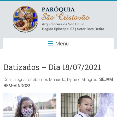
Skip
to
content
Paróquia
Menu
São
Cristovão
–
Batizados – Dia 18/07/2021
Luz
Com alegria recebemos Manuella, Dylan e Milagros.
SEJAM
BEM-VINDOS!
Arquidiocese
de
São
Paulo
–