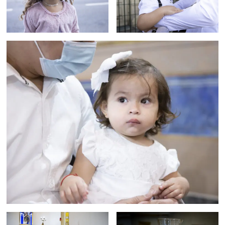
Região
Episcopal
Sé
–
Setor
Bom
Retiro