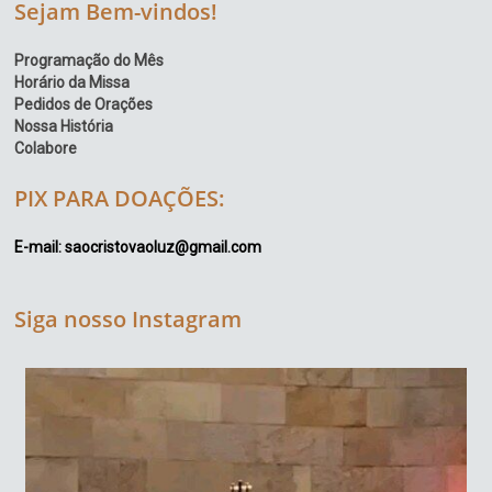
Sejam Bem-vindos!
Programação do Mês
Horário da Missa
Pedidos de Orações
Nossa História
Colabore
PIX PARA DOAÇÕES:
E-mail: saocristovaoluz@gmail.com
Siga nosso Instagram