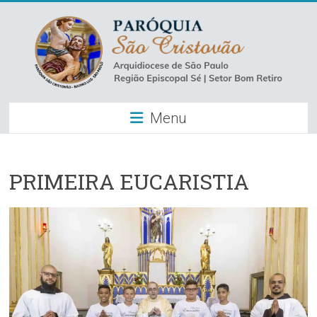
Skip
to
content
Paróquia
Menu
São
Cristovão
–
PRIMEIRA EUCARISTIA
Luz
Arquidiocese
de
São
Paulo
–