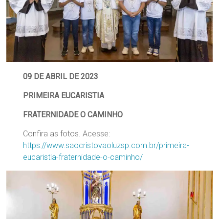
Região
Episcopal
Sé
–
Setor
Bom
Retiro
09 DE ABRIL DE 2023
PRIMEIRA EUCARISTIA
FRATERNIDADE O CAMINHO
Confira as fotos. Acesse:
https://www.saocristovaoluzsp.com.br/primeira-
eucaristia-fraternidade-o-caminho/