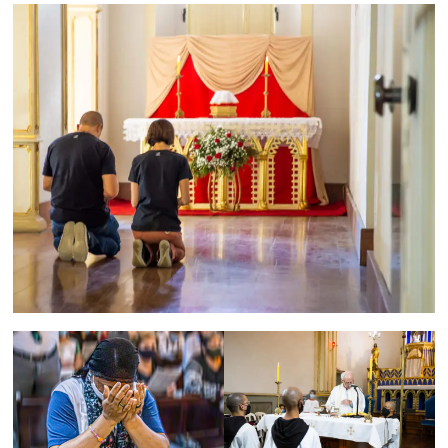
Região
Episcopal
Sé
–
Setor
Bom
Retiro