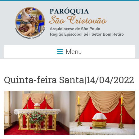
Skip
to
content
Paróquia
Menu
São
Cristovão
–
Quinta-feira Santa|14/04/2022
Luz
Arquidiocese
de
São
Paulo
–