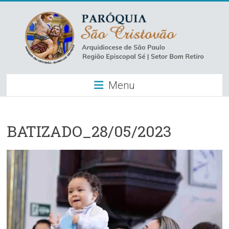
Skip
to
content
Paróquia
Menu
São
Cristovão
–
BATIZADO_28/05/2023
Luz
Arquidiocese
de
São
Paulo
–