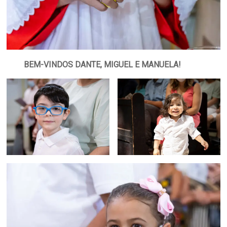
Região
Episcopal
Sé
–
Setor
BEM-VINDOS DANTE, MIGUEL E MANUELA!
Bom
Retiro