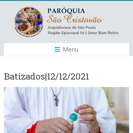
Skip
to
content
Paróquia
Menu
São
Cristovão
–
Batizados|12/12/2021
Luz
Arquidiocese
de
São
Paulo
–