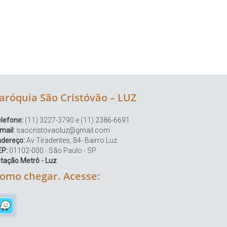
aróquia São Cristóvão – LUZ
lefone:
(11) 3227-3790 e (11) 2386-6691
mail:
saocristovaoluz@gmail.com
ndereço:
Av Tiradentes, 84- Bairro Luz
EP:
01102-000 - São Paulo - SP
tação Metrô - Luz
omo chegar. Acesse: