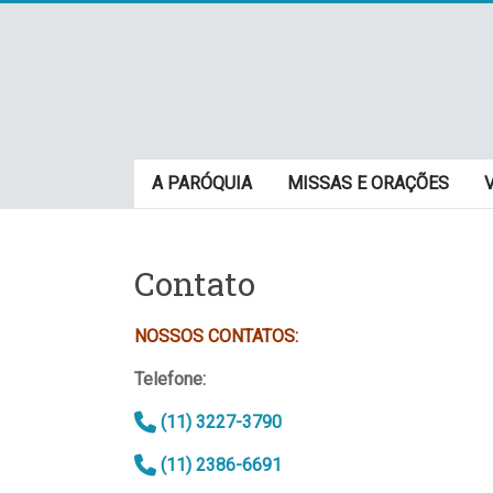
Skip
to
content
Paróquia
A PARÓQUIA
MISSAS E ORAÇÕES
São
Cristovão
Contato
–
Luz
NOSSOS CONTATOS:
Telefone:
Arquidiocese
de
(11) 3227-3790
São
Paulo
(11) 2386-6691
–