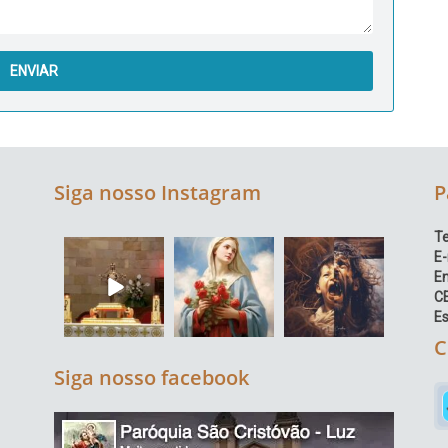
Siga nosso Instagram
P
Te
E-
E
C
Es
C
Siga nosso facebook