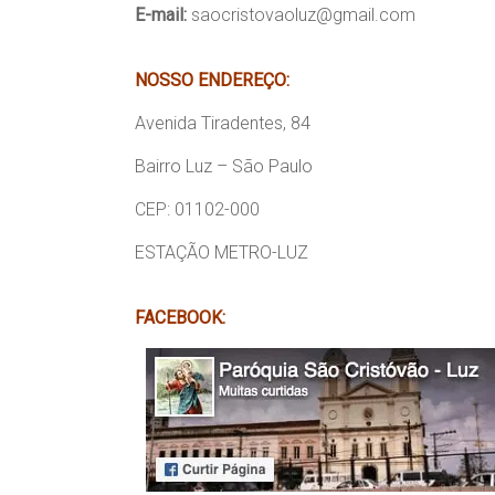
E-mail:
saocristovaoluz@gmail.com
Região
Episcopal
Sé
NOSSO ENDEREÇO:
–
Avenida Tiradentes, 84
Setor
Bom
Bairro Luz – São Paulo
Retiro
CEP: 01102-000
ESTAÇÃO METRO-LUZ
FACEBOOK: