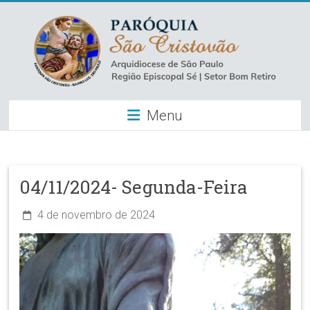
Skip
to
content
Paróquia
Menu
São
Cristovão
–
04/11/2024- Segunda-Feira
Luz
4 de novembro de 2024
Arquidiocese
de
São
Paulo
–