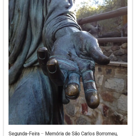
Região
Episcopal
Sé
–
Setor
Bom
Retiro
Segunda-Feira
–
Memória de São Carlos
Borromeu,