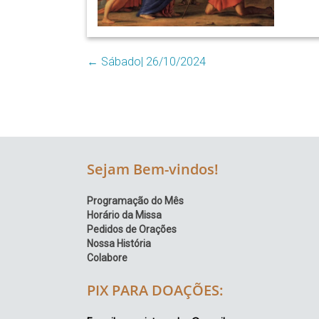
Região
Episcopal
Sé
←
Sábado| 26/10/2024
–
Setor
Bom
Retiro
Sejam Bem-vindos!
Programação do Mês
Horário da Missa
Pedidos de Orações
Nossa História
Colabore
PIX PARA DOAÇÕES: