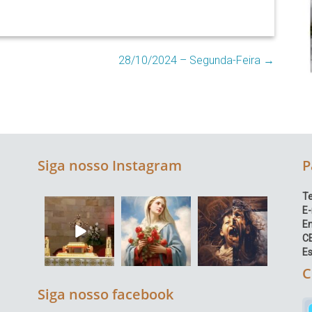
28/10/2024 – Segunda-Feira
→
Siga nosso Instagram
P
Te
E-
E
C
Es
C
Siga nosso facebook