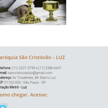
aróquia São Cristóvão – LUZ
lefone:
(11) 3227-3790 e (11) 2386-6691
mail:
saocristovaoluz@gmail.com
ndereço:
Av Tiradentes, 84- Bairro Luz
EP:
01102-000 - São Paulo - SP
tação Metrô - Luz
omo chegar. Acesse: