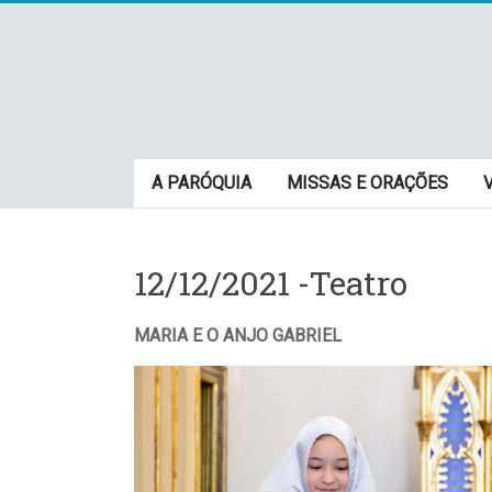
Skip
to
content
Paróquia
A PARÓQUIA
MISSAS E ORAÇÕES
São
Cristovão
12/12/2021 -Teatro
–
Luz
MARIA E O ANJO GABRIEL
Arquidiocese
de
São
Paulo
–