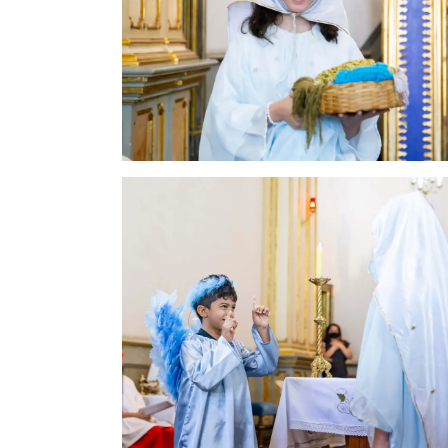
Região
Episcopal
Sé
–
Setor
Bom
Retiro