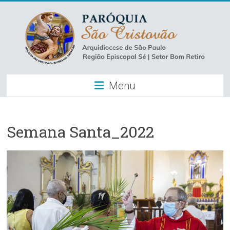
Skip
to
content
Paróquia
Menu
São
Cristovão
–
Semana Santa_2022
Luz
Arquidiocese
de
São
Paulo
–