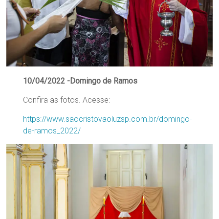
Região
Episcopal
Sé
–
Setor
Bom
Retiro
10/04/2022 -Domingo de Ramos
Confira as fotos. Acesse:
https://www.saocristovaoluzsp.com.br/domingo-
de-ramos_2022/