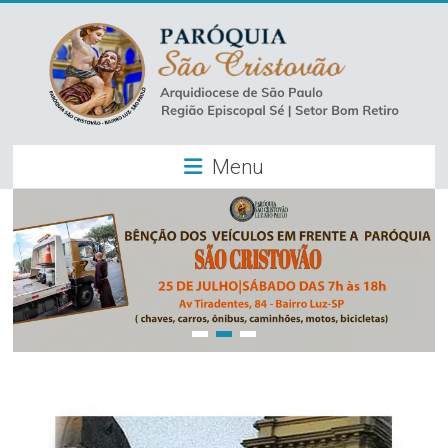
Skip
to
content
Paróquia
Menu
São
Cristovão
–
Luz
Arquidiocese
de
São
Paulo
–