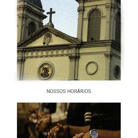
Região
Episcopal
Sé
–
Setor
Bom
Retiro
NOSSOS HORÁRIOS