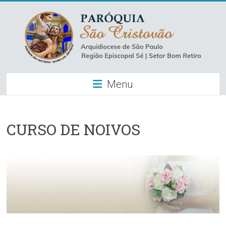
Skip
to
content
Paróquia
Menu
São
Cristovão
–
CURSO DE NOIVOS
Luz
Arquidiocese
de
São
Paulo
–