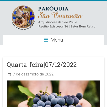
Skip
to
content
Paróquia
Menu
São
Cristovão
–
Quarta-feira|07/12/2022
Luz
7 de dezembro de 2022
Arquidiocese
de
São
Paulo
–