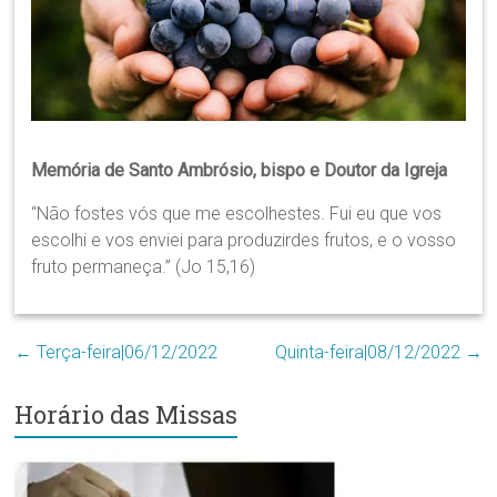
Região
Episcopal
Sé
–
Setor
Bom
Retiro
Memória de Santo Ambrósio, bispo e Doutor da Igreja
“Não fostes vós que me escolhestes. Fui eu que vos
escolhi e vos enviei para produzirdes frutos, e o vosso
fruto permaneça.” (Jo 15,16)
←
Terça-feira|06/12/2022
Quinta-feira|08/12/2022
→
Horário das Missas