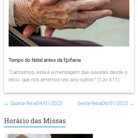
Região
Episcopal
Sé
–
Setor
Bom
Retiro
Tempo do Natal antes da Epifania
“Caríssimos, esta é a mensagem que ouvistes desde o
início: que nos amemos uns aos outros.” (1Jo 3,11)
←
Quarta-feira|04/01/2023
Sexta-feira|06/01/2023
→
Horário das Missas