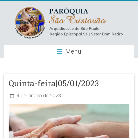
Skip
to
content
Paróquia
Menu
São
Cristovão
–
Quinta-feira|05/01/2023
Luz
4 de janeiro de 2023
Arquidiocese
de
São
Paulo
–