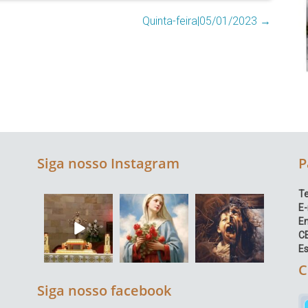
Quinta-feira|05/01/2023
→
Siga nosso Instagram
P
Te
E-
E
C
Es
C
Siga nosso facebook