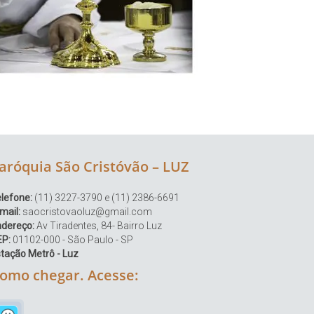
aróquia São Cristóvão – LUZ
lefone:
(11) 3227-3790 e (11) 2386-6691
mail:
saocristovaoluz@gmail.com
ndereço:
Av Tiradentes, 84- Bairro Luz
EP:
01102-000 - São Paulo - SP
tação Metrô - Luz
omo chegar. Acesse: