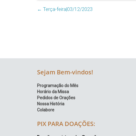
Região
←
Terça-feira|03/12/2023
Episcopal
Sé
–
Setor
Bom
Retiro
Sejam Bem-vindos!
Programação do Mês
Horário da Missa
Pedidos de Orações
Nossa História
Colabore
PIX PARA DOAÇÕES: