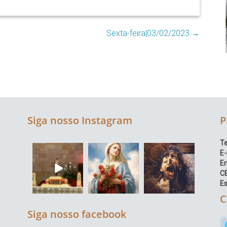
Sexta-feira|03/02/2023
→
Siga nosso Instagram
P
Te
E-
E
C
Es
C
Siga nosso facebook