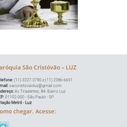
aróquia São Cristóvão – LUZ
lefone:
(11) 3227-3790 e (11) 2386-6691
mail:
saocristovaoluz@gmail.com
ndereço:
Av Tiradentes, 84- Bairro Luz
EP:
01102-000 - São Paulo - SP
tação Metrô - Luz
omo chegar. Acesse: