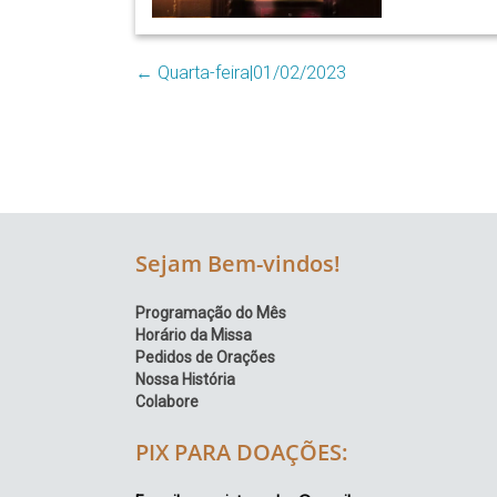
Região
Episcopal
←
Quarta-feira|01/02/2023
Sé
–
Setor
Bom
Retiro
Sejam Bem-vindos!
Programação do Mês
Horário da Missa
Pedidos de Orações
Nossa História
Colabore
PIX PARA DOAÇÕES: