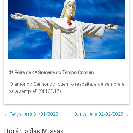
Região
Episcopal
Sé
–
Setor
Bom
Retiro
4ª Feira da 4ª Semana do Tempo Comum
“O amor do Senhor por quem o respeita, é de sempre e
para sempre!” (Sl 102,17)
←
Terça-feira|31/01/2023
Quinta-feira|02/02/2023
→
Horário das Missas