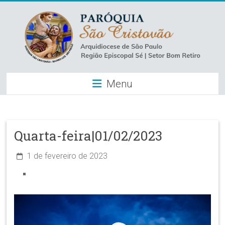
Skip
to
content
Paróquia
Menu
São
Cristovão
–
Quarta-feira|01/02/2023
Luz
1 de fevereiro de 2023
Arquidiocese
de
São
Paulo
–