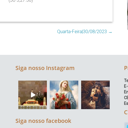
(Jo 3,27.30)
Quarta-Feira|30/08/2023
→
Siga nosso Instagram
P
Te
E-
E
C
Es
C
Siga nosso facebook