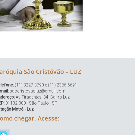
aróquia São Cristóvão – LUZ
lefone:
(11) 3227-3790 e (11) 2386-6691
mail:
saocristovaoluz@gmail.com
ndereço:
Av Tiradentes, 84- Bairro Luz
EP:
01102-000 - São Paulo - SP
tação Metrô - Luz
omo chegar. Acesse: