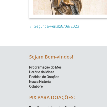
Região
Episcopal
Sé
–
←
Segunda-Feira|28/08/2023
Setor
Bom
Retiro
Sejam Bem-vindos!
Programação do Mês
Horário da Missa
Pedidos de Orações
Nossa História
Colabore
PIX PARA DOAÇÕES: