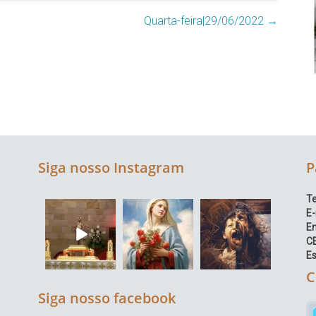
Quarta-feira|29/06/2022
→
Siga nosso Instagram
P
Te
E-
E
C
Es
C
Siga nosso facebook