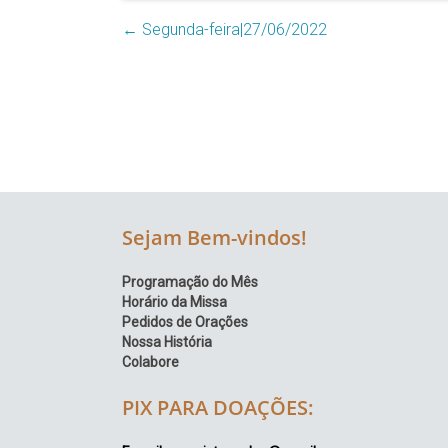
Região
←
Segunda-feira|27/06/2022
Episcopal
Sé
–
Setor
Bom
Retiro
Sejam Bem-vindos!
Programação do Mês
Horário da Missa
Pedidos de Orações
Nossa História
Colabore
PIX PARA DOAÇÕES: