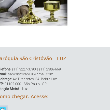
aróquia São Cristóvão – LUZ
lefone:
(11) 3227-3790 e (11) 2386-6691
mail:
saocristovaoluz@gmail.com
ndereço:
Av Tiradentes, 84- Bairro Luz
EP:
01102-000 - São Paulo - SP
tação Metrô - Luz
omo chegar. Acesse: