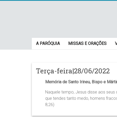
Skip
to
content
Paróquia
A PARÓQUIA
MISSAS E ORAÇÕES
São
Cristovão
–
Terça-feira|28/06/2022
Luz
Memória de Santo Irineu, Bispo e Márti
Arquidiocese
Naquele tempo, Jesus disse aos seus d
de
que tendes tanto medo, homens fracos
São
8,26)
Paulo
–