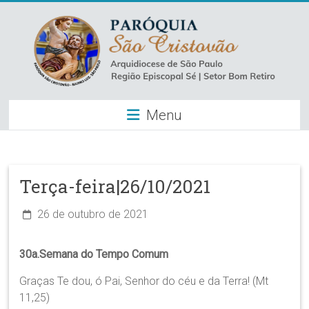
Skip
to
content
Paróquia
Menu
São
Cristovão
–
Terça-feira|26/10/2021
Luz
26 de outubro de 2021
Arquidiocese
de
30a.Semana do Tempo Comum
São
Paulo
Graças Te dou, ó Pai, Senhor do céu e da Terra! (Mt
–
11,25)