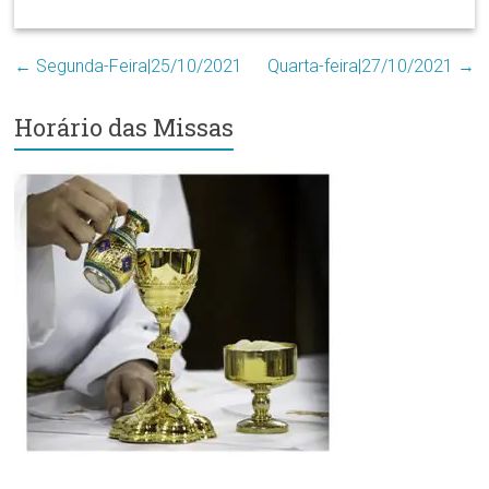
Região
Episcopal
Sé
←
Segunda-Feira|25/10/2021
Quarta-feira|27/10/2021
→
–
Setor
Horário das Missas
Bom
Retiro