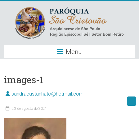
Skip
to
content
Paróquia
Menu
São
Cristovão
–
images-1
Luz
sandracastanhato@hotmail.com
Arquidiocese
23 de agosto de 2021
de
São
Paulo
–