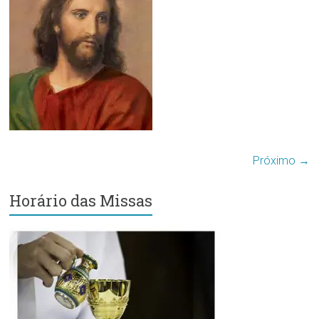
Região
Episcopal
Sé
–
Setor
Bom
Retiro
Próximo →
Horário das Missas