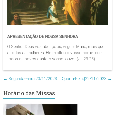
Região
Episcopal
Sé
–
Setor
Bom
APRESENTAÇÃO DE NOSSA SENHORA
Retiro
O Senhor Deus vos abençoou, virgem Maria, mais que
a todas as mulheres. Ele exaltou o vosso nome: que
todos os povos cantem vosso louvor (Jt ,23.25).
←
Segunda-Feira|20/11/2023
Quarta-Feira|22/11/2023
→
Horário das Missas