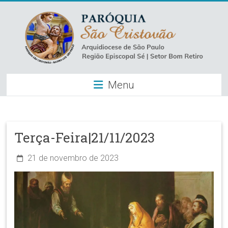
Skip
to
content
Paróquia
Menu
São
Cristovão
–
Terça-Feira|21/11/2023
Luz
21 de novembro de 2023
Arquidiocese
de
São
Paulo
–