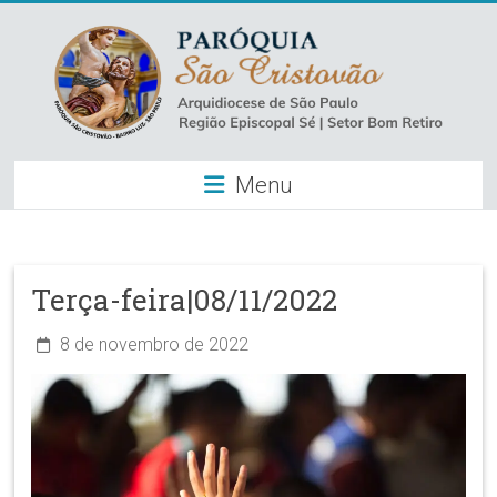
Skip
to
content
Paróquia
Menu
São
Cristovão
–
Terça-feira|08/11/2022
Luz
8 de novembro de 2022
Arquidiocese
de
São
Paulo
–