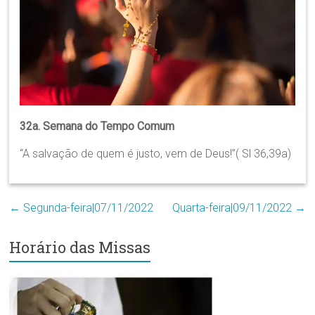
Região
Episcopal
Sé
–
Setor
Bom
Retiro
32a. Semana do Tempo Comum
“A salvação de quem é justo, vem de Deus!”( Sl 36,39a)
←
Segunda-feira|07/11/2022
Quarta-feira|09/11/2022
→
Horário das Missas