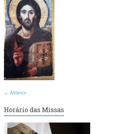
Região
Episcopal
Sé
–
Setor
Bom
Retiro
← Anterior
Horário das Missas