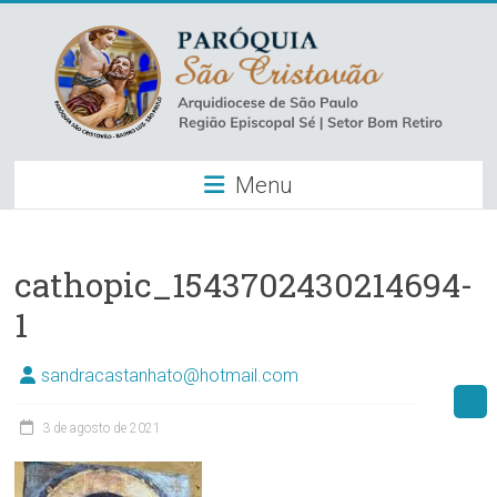
Skip
to
content
Paróquia
Menu
São
Cristovão
–
cathopic_1543702430214694-
1
Luz
Arquidiocese
sandracastanhato@hotmail.com
de
São
3 de agosto de 2021
Paulo
–