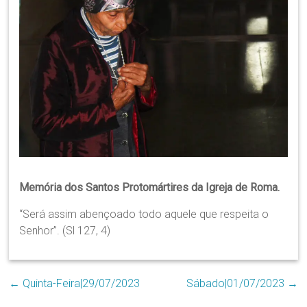
Região
Episcopal
Sé
–
Setor
Bom
Retiro
Memória dos Santos Protomártires da Igreja de Roma.
“Será assim abençoado todo aquele que respeita o
Senhor”. (Sl 127, 4)
←
Quinta-Feira|29/07/2023
Sábado|01/07/2023
→