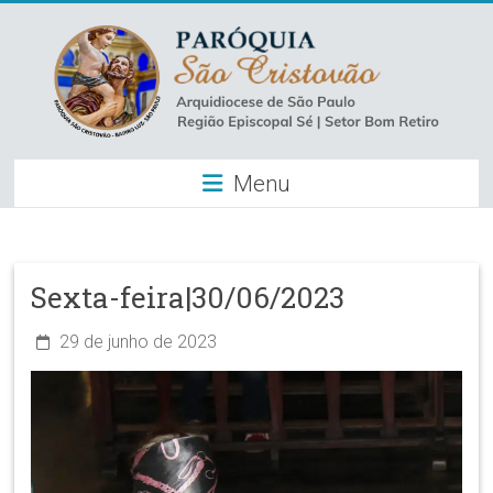
Skip
to
content
Paróquia
Menu
São
Cristovão
–
Sexta-feira|30/06/2023
Luz
29 de junho de 2023
Arquidiocese
de
São
Paulo
–