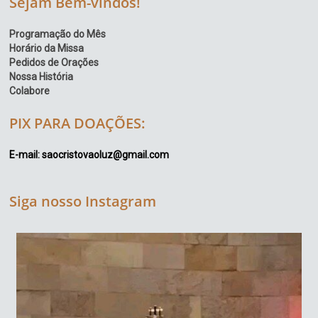
Sejam Bem-vindos!
Programação do Mês
Horário da Missa
Pedidos de Orações
Nossa História
Colabore
PIX PARA DOAÇÕES:
E-mail: saocristovaoluz@gmail.com
Siga nosso Instagram