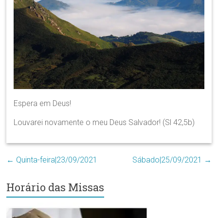
Região
Episcopal
Sé
–
Setor
Bom
Retiro
Espera em Deus!
Louvarei novamente o meu Deus Salvador! (Sl 42,5b)
←
Quinta-feira|23/09/2021
Sábado|25/09/2021
→
Horário das Missas