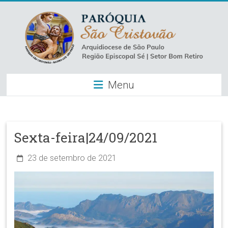
Skip
to
content
Paróquia
Menu
São
Cristovão
–
Sexta-feira|24/09/2021
Luz
23 de setembro de 2021
Arquidiocese
de
São
Paulo
–