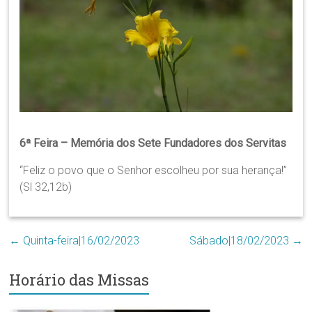
Região
Episcopal
Sé
–
Setor
Bom
Retiro
6ª Feira – Memória dos Sete Fundadores dos Servitas
“Feliz o povo que o Senhor escolheu por sua herança!”
(Sl 32,12b)
←
Quinta-feira|16/02/2023
Sábado|18/02/2023
→
Horário das Missas