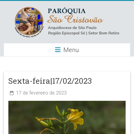
Skip
to
content
Paróquia
Menu
São
Cristovão
–
Sexta-feira|17/02/2023
Luz
17 de fevereiro de 2023
Arquidiocese
de
São
Paulo
–