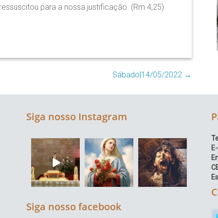
ressuscitou para a nossa justificação. (Rm 4,25)
Sábado|14/05/2022
→
Siga nosso Instagram
P
Te
E-
E
C
Es
C
Siga nosso facebook