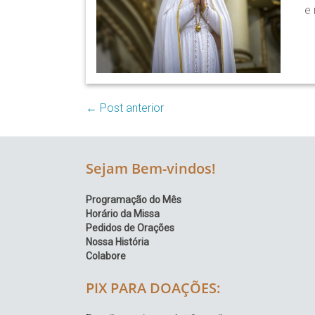
e 
Região
Episcopal
Sé
–
Setor
Bom
←
Post anterior
Retiro
Sejam Bem-vindos!
Programação do Mês
Horário da Missa
Pedidos de Orações
Nossa História
Colabore
PIX PARA DOAÇÕES: