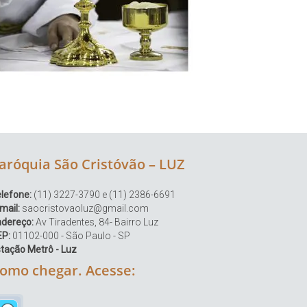
aróquia São Cristóvão – LUZ
lefone:
(11) 3227-3790 e (11) 2386-6691
mail:
saocristovaoluz@gmail.com
ndereço:
Av Tiradentes, 84- Bairro Luz
EP:
01102-000 - São Paulo - SP
tação Metrô - Luz
omo chegar. Acesse: