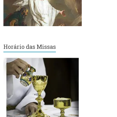
Região
Episcopal
Sé
–
Setor
Bom
Retiro
Horário das Missas