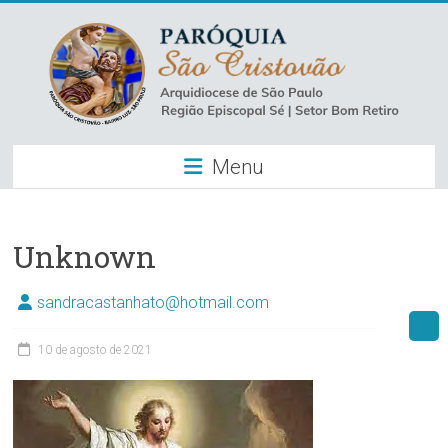
Skip
to
content
Paróquia
Menu
São
Cristovão
–
Unknown
Luz
sandracastanhato@hotmail.com
Arquidiocese
10 de agosto de 2021
de
São
Paulo
–