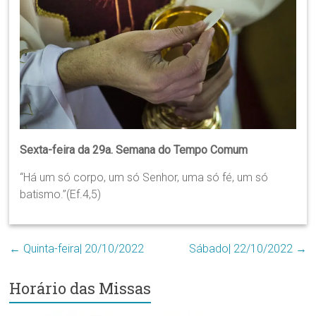
Região
Episcopal
Sé
–
Setor
Bom
Retiro
Sexta-feira da 29a. Semana do Tempo Comum
“Há um só corpo, um só Senhor, uma só fé, um só
batismo.”(Ef.4,5)
←
Quinta-feira| 20/10/2022
Sábado| 22/10/2022
→
Horário das Missas