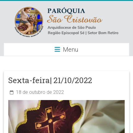
Skip
to
content
Paróquia
Menu
São
Cristovão
–
Sexta-feira| 21/10/2022
Luz
18 de outubro de 2022
Arquidiocese
de
São
Paulo
–