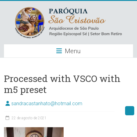
Skip
to
content
Paróquia
Menu
São
Cristovão
–
Processed with VSCO with
m5 preset
Luz
Arquidiocese
sandracastanhato@hotmail.com
de
São
22 de agosto de 2021
Paulo
–