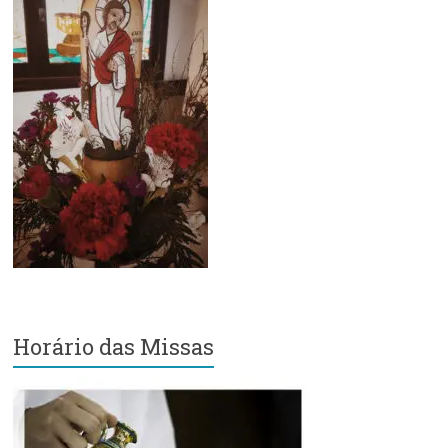
Região
Episcopal
Sé
–
Setor
Bom
Retiro
Horário das Missas