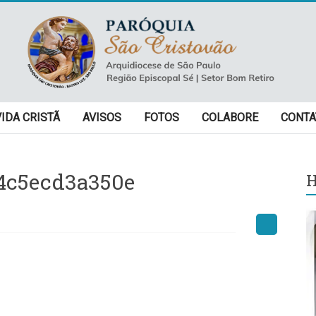
VIDA CRISTÃ
AVISOS
FOTOS
COLABORE
CONTA
4c5ecd3a350e
H