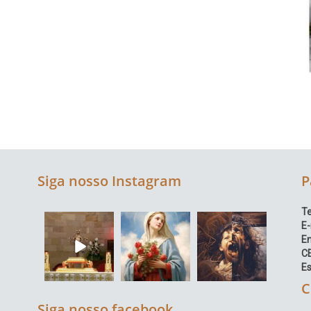
Siga nosso Instagram
P
Te
E-
E
C
Es
C
Siga nosso facebook