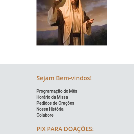
Região
Episcopal
Sé
–
Setor
Bom
Retiro
Sejam Bem-vindos!
Programação do Mês
Horário da Missa
Pedidos de Orações
Nossa História
Colabore
PIX PARA DOAÇÕES: