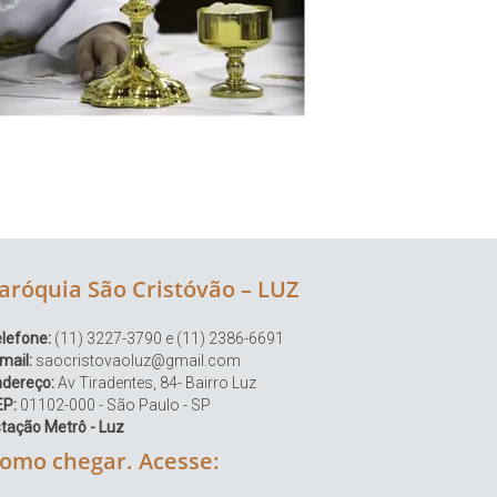
aróquia São Cristóvão – LUZ
lefone:
(11) 3227-3790 e (11) 2386-6691
mail:
saocristovaoluz@gmail.com
ndereço:
Av Tiradentes, 84- Bairro Luz
EP:
01102-000 - São Paulo - SP
tação Metrô - Luz
omo chegar. Acesse: