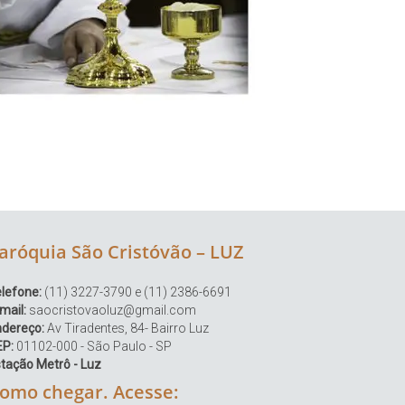
aróquia São Cristóvão – LUZ
lefone:
(11) 3227-3790 e (11) 2386-6691
mail:
saocristovaoluz@gmail.com
ndereço:
Av Tiradentes, 84- Bairro Luz
EP:
01102-000 - São Paulo - SP
tação Metrô - Luz
omo chegar. Acesse: