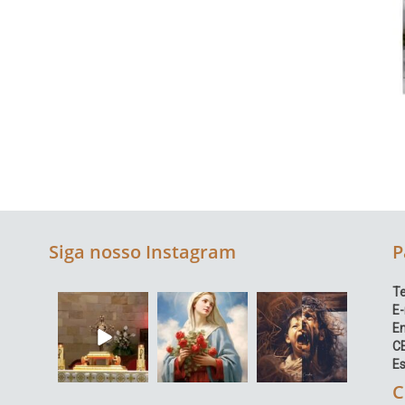
Siga nosso Instagram
P
Te
E-
E
C
Es
C