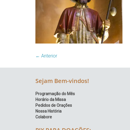
Região
Episcopal
Sé
–
Setor
Bom
Retiro
← Anterior
Sejam Bem-vindos!
Programação do Mês
Horário da Missa
Pedidos de Orações
Nossa História
Colabore