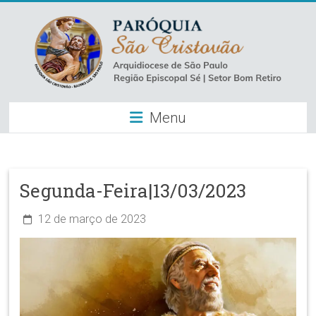
Skip
to
content
Paróquia
Menu
São
Cristovão
–
Segunda-Feira|13/03/2023
Luz
12 de março de 2023
Arquidiocese
de
São
Paulo
–