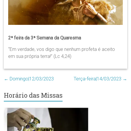
Região
Episcopal
Sé
–
Setor
Bom
2ª feira da 3ª Semana da Quaresma
Retiro
“Em verdade, vos digo que nenhum profeta é aceito
em sua própria terra!” (Lc 4,24)
←
Domingo|12/03/2023
Terça-feira|14/03/2023
→
Horário das Missas