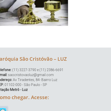
aróquia São Cristóvão – LUZ
lefone:
(11) 3227-3790 e (11) 2386-6691
mail:
saocristovaoluz@gmail.com
ndereço:
Av Tiradentes, 84- Bairro Luz
EP:
01102-000 - São Paulo - SP
tação Metrô - Luz
omo chegar. Acesse: