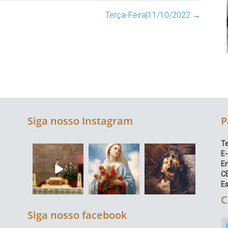
Terça-Feira|11/10/2022
→
Siga nosso Instagram
P
Te
E-
E
C
Es
C
Siga nosso facebook