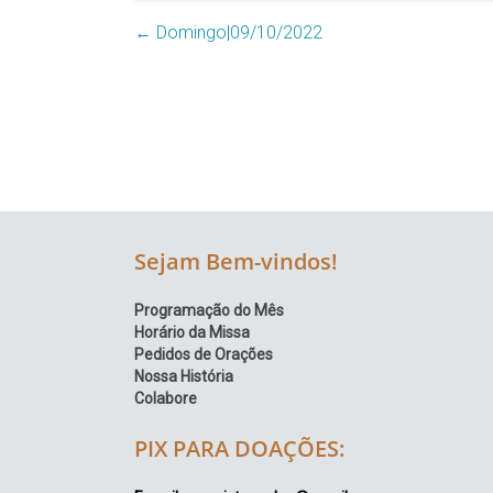
Região
←
Domingo|09/10/2022
Episcopal
Sé
–
Setor
Bom
Retiro
Sejam Bem-vindos!
Programação do Mês
Horário da Missa
Pedidos de Orações
Nossa História
Colabore
PIX PARA DOAÇÕES: