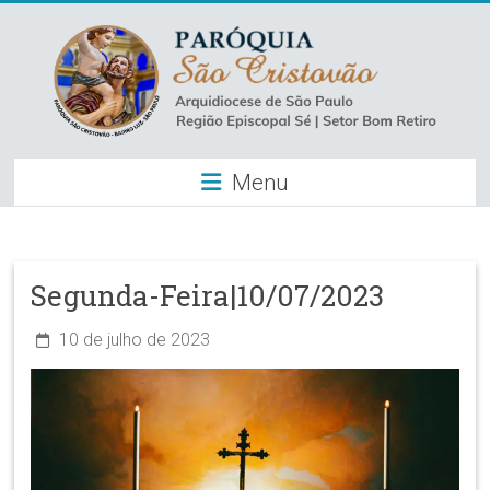
Skip
to
content
Paróquia
Menu
São
Cristovão
–
Segunda-Feira|10/07/2023
Luz
10 de julho de 2023
Arquidiocese
de
São
Paulo
–