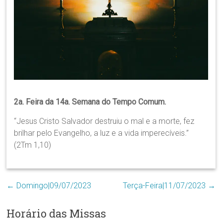
Região
Episcopal
Sé
–
Setor
Bom
Retiro
2a. Feira da 14a. Semana do Tempo Comum.
“Jesus Cristo Salvador destruiu o mal e a morte, fez
brilhar pelo Evangelho, a luz e a vida imperecíveis.”
(2Tm 1,10)
←
Domingo|09/07/2023
Terça-Feira|11/07/2023
→
Horário das Missas