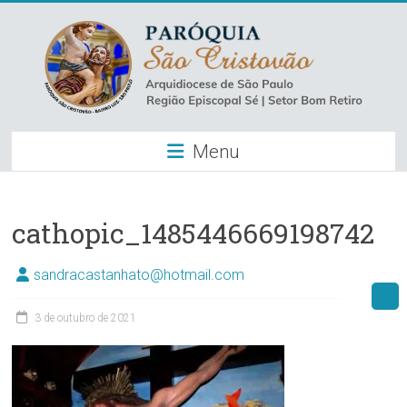
Skip
to
content
Paróquia
Menu
São
Cristovão
–
cathopic_1485446669198742
Luz
sandracastanhato@hotmail.com
Arquidiocese
3 de outubro de 2021
de
São
Paulo
–