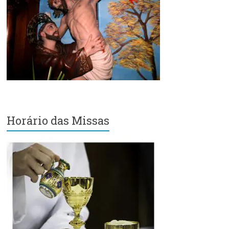
Região
Episcopal
Sé
–
Setor
Bom
Retiro
Horário das Missas