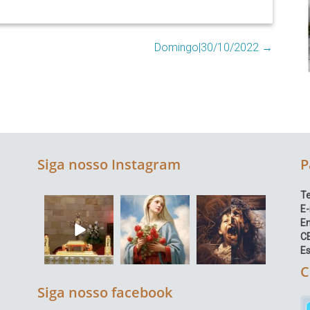
Domingo|30/10/2022
→
Siga nosso Instagram
P
Te
E-
E
C
Es
C
Siga nosso facebook