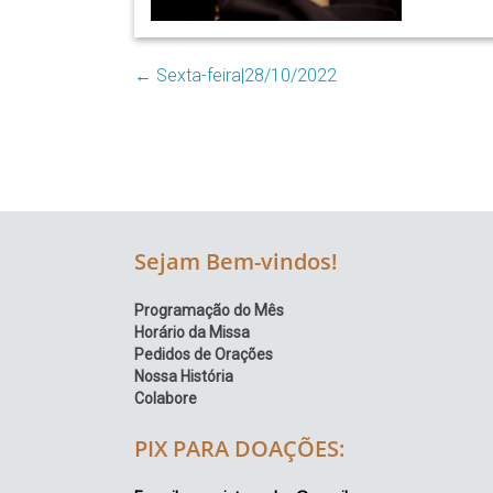
Região
Episcopal
Sé
←
Sexta-feira|28/10/2022
–
Setor
Bom
Retiro
Sejam Bem-vindos!
Programação do Mês
Horário da Missa
Pedidos de Orações
Nossa História
Colabore
PIX PARA DOAÇÕES: