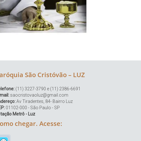
aróquia São Cristóvão – LUZ
lefone:
(11) 3227-3790 e (11) 2386-6691
mail:
saocristovaoluz@gmail.com
ndereço:
Av Tiradentes, 84- Bairro Luz
EP:
01102-000 - São Paulo - SP
tação Metrô - Luz
omo chegar. Acesse: