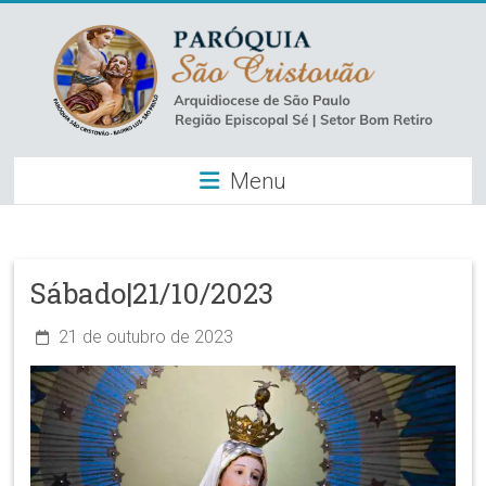
Skip
to
content
Paróquia
Menu
São
Cristovão
–
Sábado|21/10/2023
Luz
21 de outubro de 2023
Arquidiocese
de
São
Paulo
–