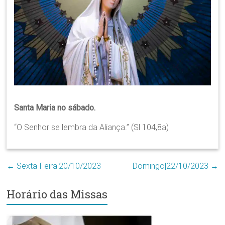
Região
Episcopal
Sé
–
Setor
Bom
Retiro
Santa Maria no sábado.
“O Senhor se lembra da Aliança.” (Sl 104,8a)
←
Sexta-Feira|20/10/2023
Domingo|22/10/2023
→
Horário das Missas