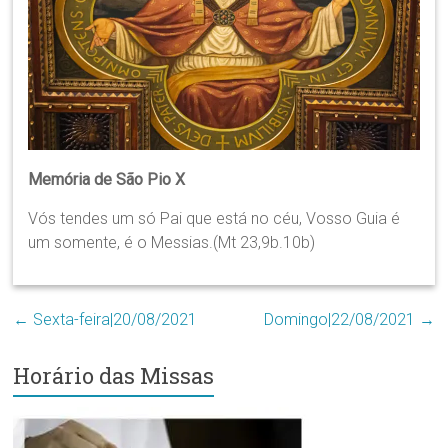
Região
Episcopal
Sé
–
Setor
Bom
Retiro
Memória de São Pio X
Vós tendes um só Pai que está no céu, Vosso Guia é
um somente, é o Messias.(Mt 23,9b.10b)
←
Sexta-feira|20/08/2021
Domingo|22/08/2021
→
Horário das Missas