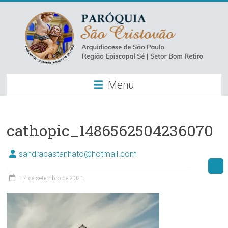
Skip
to
content
Paróquia
Menu
São
Cristovão
–
cathopic_1486562504236070
Luz
sandracastanhato@hotmail.com
Arquidiocese
17 de setembro de 2021
de
São
Paulo
–