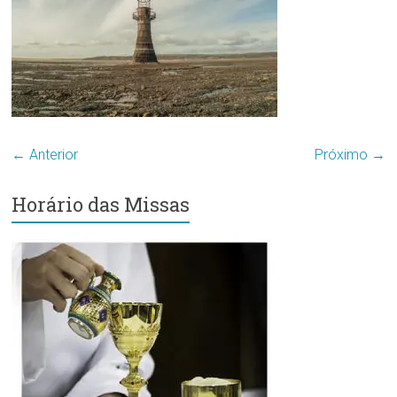
Região
Episcopal
Sé
–
Setor
Bom
Retiro
← Anterior
Próximo →
Horário das Missas