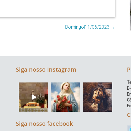
Domingo|11/06/2023
→
Siga nosso Instagram
P
Te
E-
E
C
Es
C
Siga nosso facebook