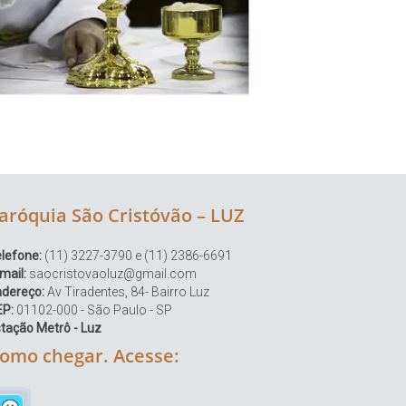
aróquia São Cristóvão – LUZ
lefone:
(11) 3227-3790 e (11) 2386-6691
mail:
saocristovaoluz@gmail.com
ndereço:
Av Tiradentes, 84- Bairro Luz
EP:
01102-000 - São Paulo - SP
tação Metrô - Luz
omo chegar. Acesse: