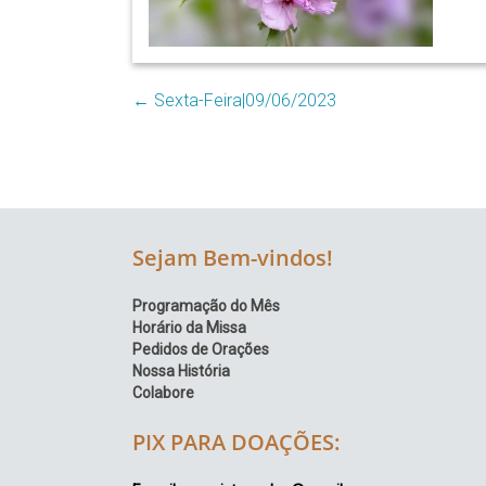
Região
Episcopal
Sé
–
←
Sexta-Feira|09/06/2023
Setor
Bom
Retiro
Sejam Bem-vindos!
Programação do Mês
Horário da Missa
Pedidos de Orações
Nossa História
Colabore
PIX PARA DOAÇÕES: