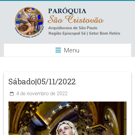
Skip
to
content
Paróquia
Menu
São
Cristovão
–
Sábado|05/11/2022
Luz
4 de novembro de 2022
Arquidiocese
de
São
Paulo
–