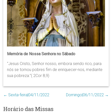
Região
Episcopal
Sé
–
Setor
Bom
Retiro
Memória de Nossa Senhora no Sábado
“Jesus Cristo, Senhor nosso, embora sendo rico, para
nós se tornou pobres fim de enriquecer-nos, mediante
sua pobreza.”( 2Cor 8,9)
←
Sexta-feira|04/11/2022
Domingo|06/11/2022
→
Horário das Missas