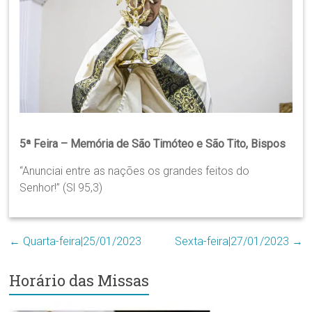
Região
Episcopal
Sé
–
Setor
Bom
Retiro
5ª Feira – Memória de São Timóteo e São Tito, Bispos
“Anunciai entre as nações os grandes feitos do
Senhor!” (Sl 95,3)
←
Quarta-feira|25/01/2023
Sexta-feira|27/01/2023
→
Horário das Missas