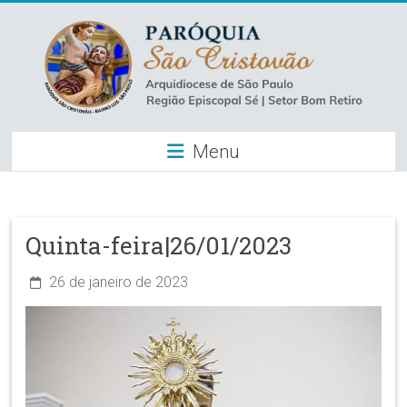
Skip
to
content
Paróquia
Menu
São
Cristovão
–
Quinta-feira|26/01/2023
Luz
26 de janeiro de 2023
Arquidiocese
de
São
Paulo
–