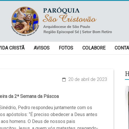
VIDA CRISTÃ
AVISOS
FOTOS
COLABORE
CONTA
H
20 de abril de 2023
feira da 2ª Semana da Páscoa
Sinédrio, Pedro respondeu juntamente com os
ros apóstolos: “É preciso obedecer a Deus antes
 aos homens. O Deus de nossos pais
suscitou Jesus, a quem vós matastes, pregando-