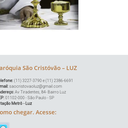
aróquia São Cristóvão – LUZ
lefone:
(11) 3227-3790 e (11) 2386-6691
mail:
saocristovaoluz@gmail.com
ndereço:
Av Tiradentes, 84- Bairro Luz
EP:
01102-000 - São Paulo - SP
tação Metrô - Luz
omo chegar. Acesse: