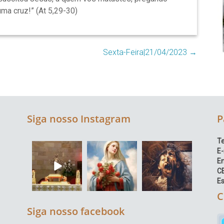
uma cruz!” (At 5,29-30)
Sexta-Feira|21/04/2023
→
Siga nosso Instagram
P
Te
E-
E
C
Es
C
Siga nosso facebook