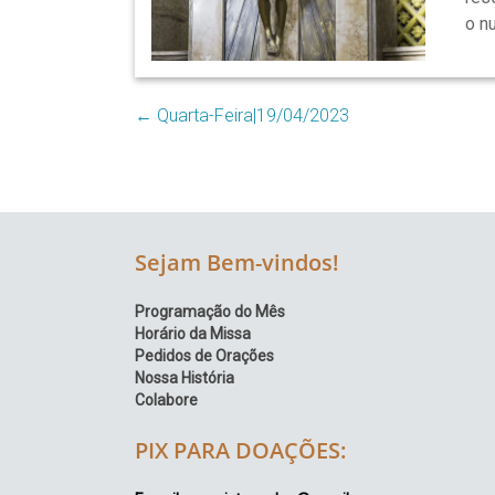
Região
o n
Episcopal
Sé
–
←
Quarta-Feira|19/04/2023
Setor
Bom
Retiro
Sejam Bem-vindos!
Programação do Mês
Horário da Missa
Pedidos de Orações
Nossa História
Colabore
PIX PARA DOAÇÕES: