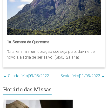
Região
Episcopal
Sé
–
Setor
Bom
Retiro
1a. Semana da Quaresma
“Criai em mim um coração que seja puro, dai-me de
novo a alegria de ser salvo. (Sl50,12a.14a)
←
Quarta-feira|09/03/2022
Sexta-feira|11/03/2022
→
Horário das Missas