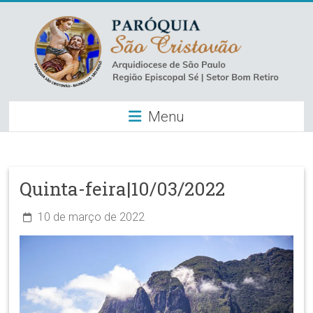
Skip
to
content
Paróquia
Menu
São
Cristovão
–
Quinta-feira|10/03/2022
Luz
10 de março de 2022
Arquidiocese
de
São
Paulo
–