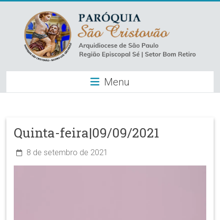
Skip
to
content
Paróquia
Menu
São
Cristovão
–
Quinta-feira|09/09/2021
Luz
8 de setembro de 2021
Arquidiocese
de
São
Paulo
–