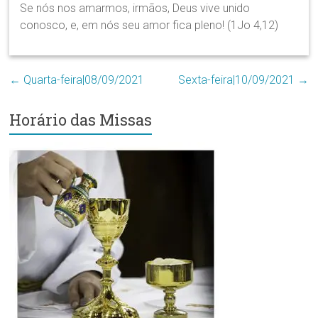
Se nós nos amarmos, irmãos, Deus vive unido
conosco, e, em nós seu amor fica pleno! (1Jo 4,12)
←
Quarta-feira|08/09/2021
Sexta-feira|10/09/2021
→
Horário das Missas