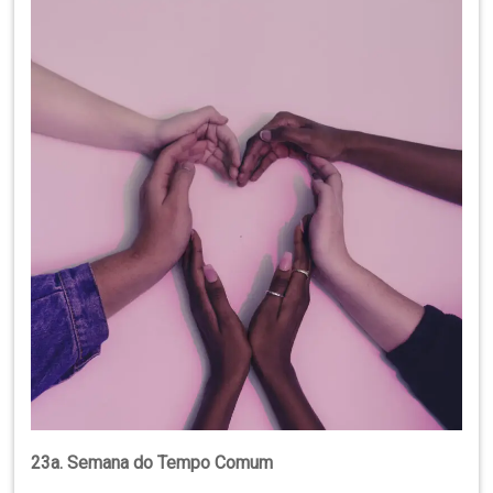
Região
Episcopal
Sé
–
Setor
Bom
Retiro
23a. Semana do Tempo Comum