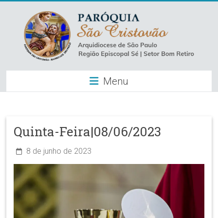
Skip
to
content
Paróquia
Menu
São
Cristovão
–
Quinta-Feira|08/06/2023
Luz
8 de junho de 2023
Arquidiocese
de
São
Paulo
–