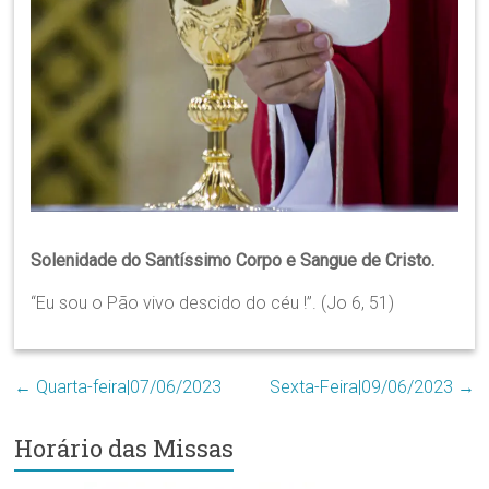
Região
Episcopal
Sé
–
Setor
Bom
Retiro
Solenidade do Santíssimo Corpo e Sangue de Cristo.
“Eu sou o Pão vivo descido do céu !”. (Jo 6, 51)
←
Quarta-feira|07/06/2023
Sexta-Feira|09/06/2023
→
Horário das Missas